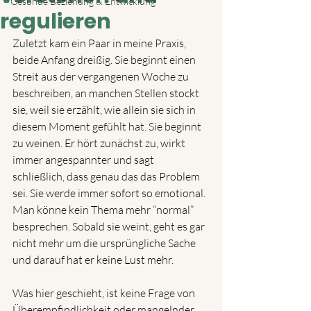
Gesunde Beziehung & Entwicklung
regulieren
Zuletzt kam ein Paar in meine Praxis, 
beide Anfang dreißig. Sie beginnt einen 
Streit aus der vergangenen Woche zu 
beschreiben, an manchen Stellen stockt 
sie, weil sie erzählt, wie allein sie sich in 
diesem Moment gefühlt hat. Sie beginnt 
zu weinen. Er hört zunächst zu, wirkt 
immer angespannter und sagt 
schließlich, dass genau das das Problem 
sei. Sie werde immer sofort so emotional. 
Man könne kein Thema mehr “normal” 
besprechen. Sobald sie weint, geht es gar 
nicht mehr um die ursprüngliche Sache 
und darauf hat er keine Lust mehr.
Was hier geschieht, ist keine Frage von 
Überempfindlichkeit oder mangelnder 