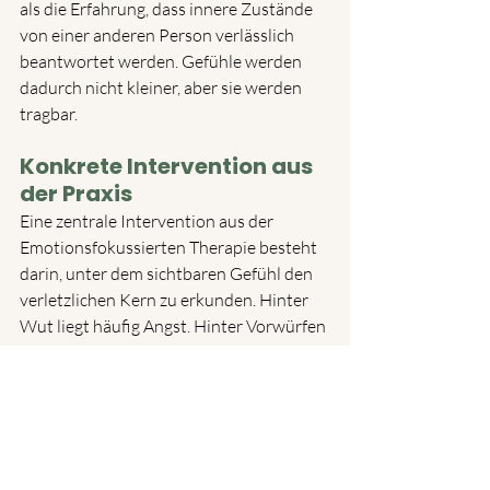
als die Erfahrung, dass innere Zustände 
von einer anderen Person verlässlich 
beantwortet werden. Gefühle werden 
dadurch nicht kleiner, aber sie werden 
tragbar.
Konkrete Intervention aus 
der Praxis
Eine zentrale Intervention aus der 
Emotionsfokussierten Therapie besteht 
darin, unter dem sichtbaren Gefühl den 
verletzlichen Kern zu erkunden. Hinter 
Wut liegt häufig Angst. Hinter Vorwürfen 
liegt oft der Wunsch nach Nähe. Wenn es 
gelingt, diese Ebene auszusprechen, 
verändert sich die Dynamik spürbar. Aus 
einem Vorwurf wird eine 
Bindungsbotschaft.