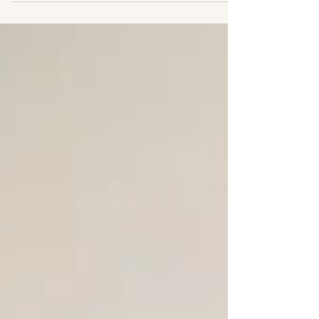
anzufühlen. Gleichzeitig braucht Gewohnheit Liebe,
damit eine Beziehung lebendig bleibt. Routine ist aus
psychologischer Sicht zunächst etwas sehr
Wertvolles. Sie entlastet unser Gehirn, schafft
Verlässlichkeit und gibt unserem Alltag Struktur. In
der Bindungstheorie nach John Bowlby sprechen wir
von einer „sicheren Basis“. Beziehungen, in denen
Menschen wissen, woran sie sind, fühlen sich stabil
und beruhigend an. Doch es gibt einen P