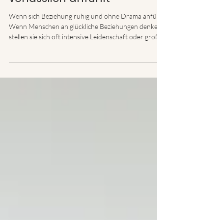
wenn Nähe sich stabil und
verlässlich anfühlt
Wenn sich Beziehung ruhig und ohne Drama anfühlt
Wenn Menschen an glückliche Beziehungen denken,
stellen sie sich oft intensive Leidenschaft oder große
emotionale Momente vor. In Filmen und Geschichten
wirken Beziehungen besonders lebendig, wenn sie
von starken Gefühlen, dramatischen Konflikten oder
großen Versöhnungen geprägt sind. In meiner Arbeit
als Paartherapeutin erlebe ich jedoch immer wieder,
dass stabile Beziehungen häufig ganz anders
aussehen. Sie wirken von außen m