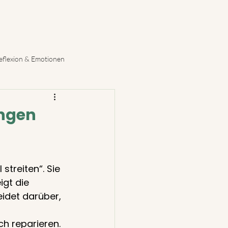
er uns
reflexion & Emotionen
ungen
streiten“. Sie 
gt die 
idet darüber, 
 
ch reparieren.