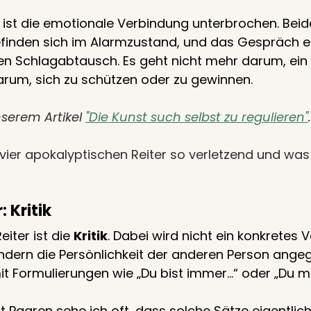
ist die emotionale Verbindung unterbrochen. Beid
inden sich im Alarmzustand, und das Gespräch en
len Schlagabtausch. Es geht nicht mehr darum, ein
arum, sich zu schützen oder zu gewinnen. 
serem Artikel 
"Die Kunst such selbst zu regulieren"
.
vier apokalyptischen Reiter so verletzend und wa
: Kritik
eiter ist die 
Kritik
. Dabei wird nicht ein konkretes V
ern die Persönlichkeit der anderen Person angegr
t Formulierungen wie „Du bist immer…“ oder „Du ma
it Paaren sehe ich oft, dass solche Sätze eigentlic