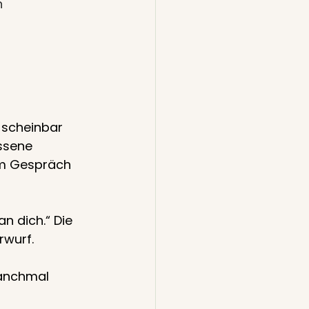
n
 scheinbar 
ssene 
im Gespräch 
n dich.“ Die 
wurf. 
Manchmal 