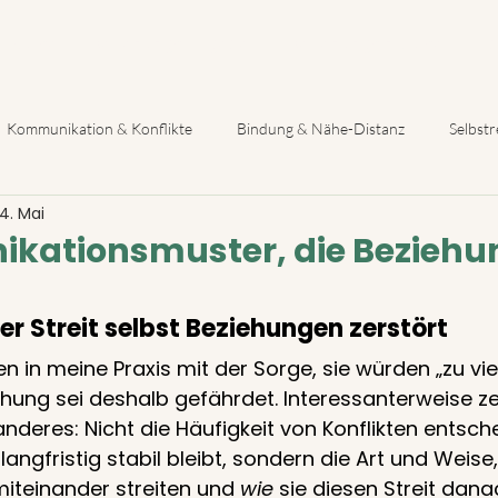
e-Kurse
Beziehungsratgeber
Beziehungsimpulse
Üb
Kommunikation & Konflikte
Bindung & Nähe-Distanz
Selbst
4. Mai
unde Beziehung & Entwicklung
kationsmuster, die Bezieh
r Streit selbst Beziehungen zerstört
in meine Praxis mit der Sorge, sie würden „zu viel 
ehung sei deshalb gefährdet. Interessanterweise zei
deres: Nicht die Häufigkeit von Konflikten entsche
angfristig stabil bleibt, sondern die Art und Weise,
miteinander streiten und 
wie
 sie diesen Streit dana