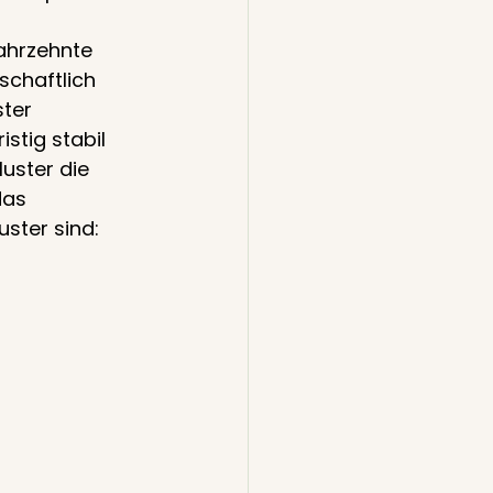
ahrzehnte 
chaftlich 
ter 
stig stabil 
uster die 
das 
ster sind: 