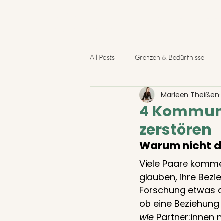
DU BIST NICHT
Podcast
Onlin
DAS PROBLEM
All Posts
Grenzen & Bedürfnisse
Marleen Theißen
Krisen & schwierige Phasen
Ges
4 Kommuni
zerstören
Warum nicht de
Viele Paare kommen 
glauben, ihre Bezi
Forschung etwas an
ob eine Beziehung l
wie
 Partner:innen 