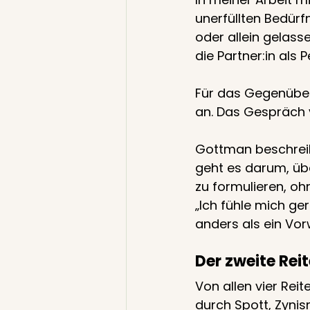
unerfüllten Bedürf
oder allein gelass
die Partner:in als Pe
Für das Gegenüber f
an. Das Gespräch v
Gottman beschreib
geht es darum, üb
zu formulieren, oh
„Ich fühle mich ge
anders als ein Vor
Der zweite Rei
Von allen vier Reite
durch Spott, Zyni