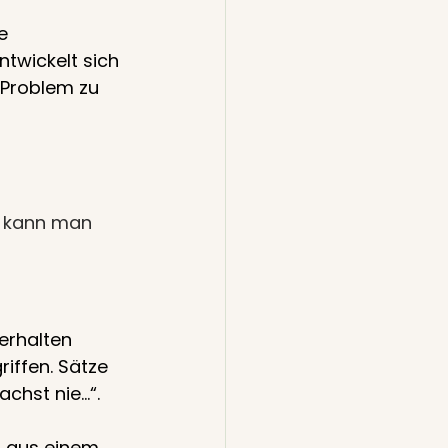
e 
twickelt sich 
 Problem zu 
s kann man 
erhalten 
iffen. Sätze 
chst nie…“.
h aus einem 