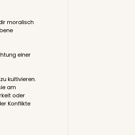
ir moralisch 
Ebene 
htung einer 
 kultivieren. 
sie am 
keit oder 
r Konflikte 