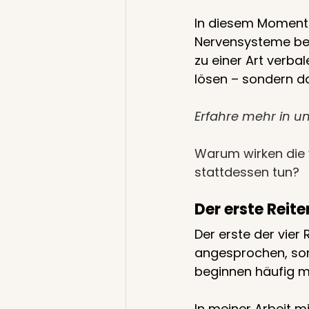
In diesem Moment 
Nervensysteme bef
zu einer Art verba
lösen – sondern d
Erfahre mehr in un
Warum wirken die 
stattdessen tun?
Der erste Reiter
Der erste der vier R
angesprochen, sond
beginnen häufig mi
In meiner Arbeit m