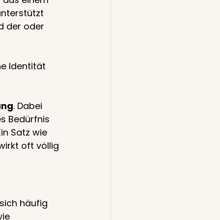
nterstützt 
d der oder 
e Identität 
ung
. Dabei 
s Bedürfnis 
in Satz wie 
rkt oft völlig 
 sich häufig 
ie 