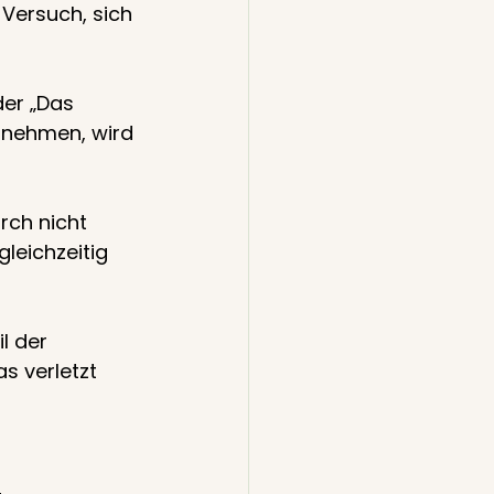
 Versuch, sich 
er „Das 
rnehmen, wird 
rch nicht 
leichzeitig 
l der 
s verletzt 