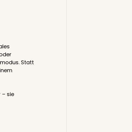
ales 
oder 
modus. Statt 
inem 
– sie 