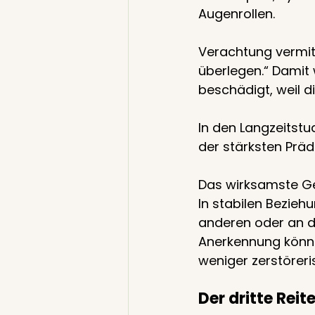
Augenrollen.
Verachtung vermitt
überlegen.“ Damit 
beschädigt, weil d
In den Langzeitstu
der stärksten Präd
Das wirksamste Geg
In stabilen Bezieh
anderen oder an d
Anerkennung können
weniger zerstöreri
Der dritte Reit