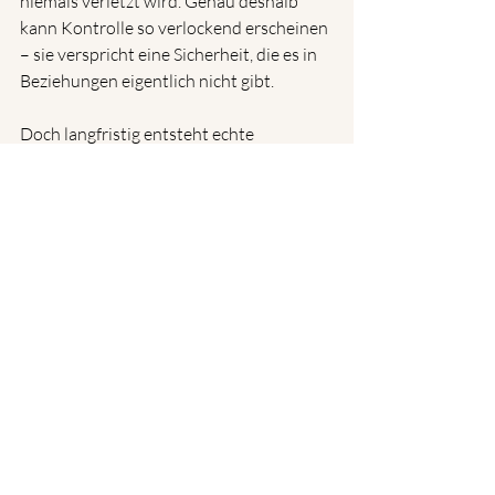
niemals verletzt wird. Genau deshalb 
kann Kontrolle so verlockend erscheinen 
– sie verspricht eine Sicherheit, die es in 
Beziehungen eigentlich nicht gibt.
Doch langfristig entsteht echte 
Sicherheit nicht durch Wissen über jede 
Handlung des anderen, sondern durch 
die Erfahrung, dass wir auch in unserer 
Verletzlichkeit gehalten werden.
In meiner Praxis erlebe ich immer wieder, 
dass Paare neue Wege zueinander 
finden, sobald sie beginnen, die Angst 
hinter dem Kontrollverhalten zu 
verstehen. 
Wenn diese Angst Raum bekommt und 
nicht mehr durch Überwachung 